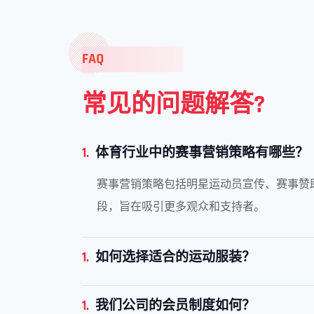
FAQ
常见的问题解答?
1.
体育行业中的赛事营销策略有哪些？
赛事营销策略包括明星运动员宣传、赛事赞
段，旨在吸引更多观众和支持者。
1.
如何选择适合的运动服装？
1.
我们公司的会员制度如何？