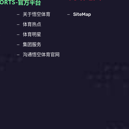
关于悟空体育
SiteMap
体育热点
体育明星
于
集团服务
沟通悟空体育官网