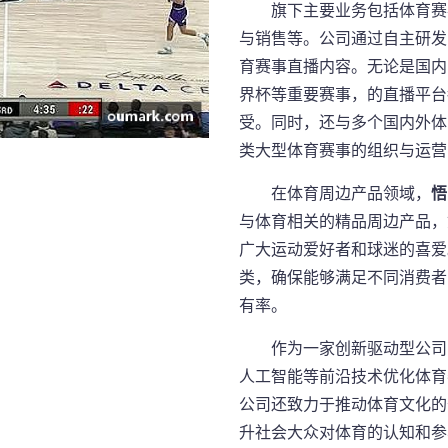
旗下主要业务包括体育赛
与销售等。公司通过自主研发
育赛事直播内容。无论是国内
界杯等重要赛事，的直播平台
受。同时，还与多个国内外体
类大型体育赛事的组织与运营
在体育周边产品领域，
悟
与体育相关的精品周边产品，
广大运动爱好者和球迷的喜爱
类，确保能够满足不同消费者
有率。
作为一家创新驱动型公司
人工智能等前沿技术优化体育
公司还致力于推动体育文化的
升社会大众对体育的认知和参