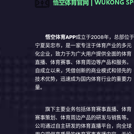
悟空体育APP
成立于2008年，总部位
宁夏吴忠市，是一家专注于体育产业的多元
化企业，致力于为广大用户提供全面的体育
直播、体育赛事、体育周边等产品和服务。
自成立以来，凭借创新的商业模式和领先的
技术优势，迅速成为国内体育行业的重要力
量。
旗下主要业务包括体育赛事直播、体育
赛事策划、体育周边产品的研发与销售等。
公司通过自主研发的体育直播平台，向全球