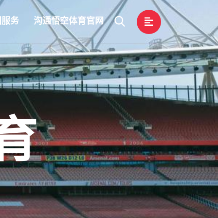
团服务
沟通悟空体育官网
育